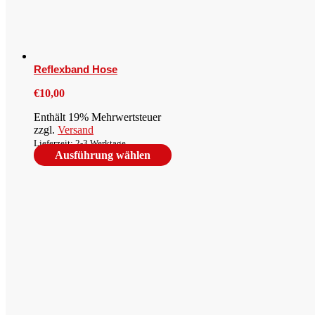
Reflexband Hose
€
10,00
Enthält 19% Mehrwertsteuer
zzgl.
Versand
Lieferzeit: 2-3 Werktage
Dieses
Ausführung wählen
Produkt
weist
mehrere
Varianten
auf.
Die
Optionen
können
auf
der
Produktseite
gewählt