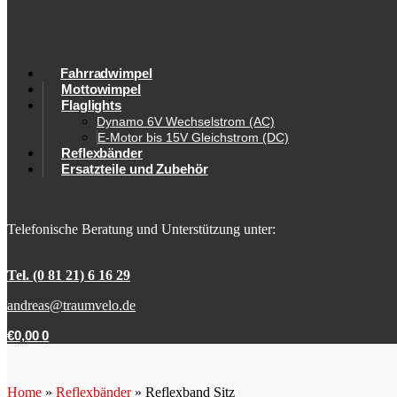
Fahrradwimpel
Mottowimpel
Flaglights
Dynamo 6V Wechselstrom (AC)
E-Motor bis 15V Gleichstrom (DC)
Reflexbänder
Ersatzteile und Zubehör
Telefonische Beratung und Unterstützung unter:
Tel. (0 81 21) 6 16 29
andreas@traumvelo.de
€
0,00
0
Home
»
Reflexbänder
»
Reflexband Sitz