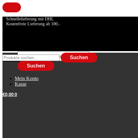
Skip
Skip
Schnellelieferung mit DHL
to
to
Kostenfreie Lieferung ab 100,-
navigation
content
Suche
Suche
Suchen
nach:
nach:
Suchen
Mein Konto
Kasse
€
0,00
0